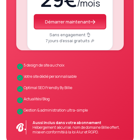
/mois
Démarrer maintenant
Sans engagement 👌
7 jours d’essai gratuits 🎉
5 design de site au choix
Votre site dédié personnalisable
Optimal SEO Friendly By Billie
Actualités/Blog
Gestion & administration ultra-simple
Aussi inclus dans votre abonnement
Hébergement sécurisé, nom de domaine Billie offert,
mise en conformité à la loi Alur et RGPD.