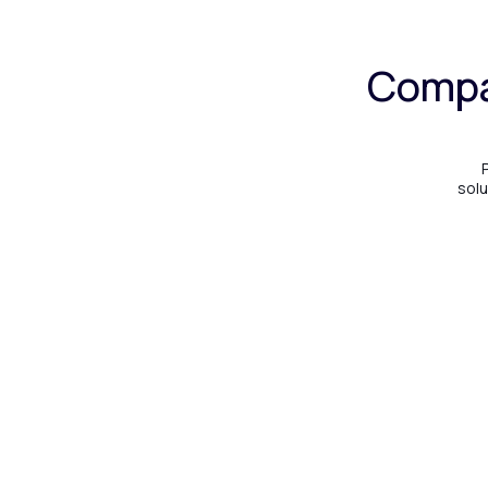
Compar
solu