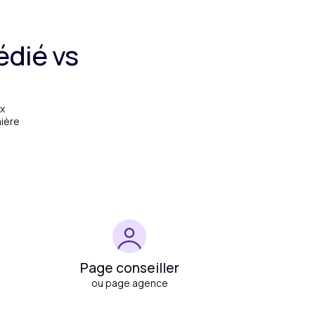
édié vs
x
mière
Page conseiller
ou page agence