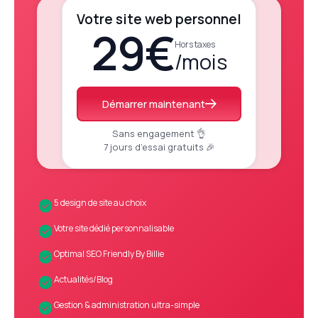
Votre site web personnel
29€
Hors taxes
/mois
Démarrer maintenant
Sans engagement 👌
7 jours d’essai gratuits 🎉
5 design de site au choix
Votre site dédié personnalisable
Optimal SEO Friendly By Billie
Actualités/Blog
Gestion & administration ultra-simple