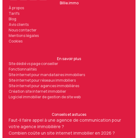
Billie.immo
À propos
Tarifs
Blog
Avis clients
Nous contacter
Mentions légales
Cookies
En savoir plus
Site dédié vs page conseiller
Fonctionnalités
Site internet pour mandataires immobiliers
Site internet pour réseaux immobiliers
Site internet pour agences immobilières
Création site internet immobilier
Logiciel immobilier de gestion de site web
Conseils et astuces
Faut-il faire appel à une agence de communication pour
votre agence immobilière ?
Combien coûte un site internet immobilier en 2026 ?