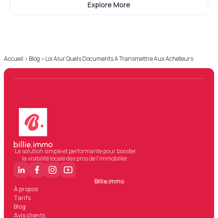
Explore More
Accueil
›
Blog
›
Loi Alur Quels Documents A Transmettre Aux Acheteurs
La solution simple et performante pour booster
la visibilité locale des pros de l'immobilier.
Billie.immo
À propos
Tarifs
Blog
Avis clients