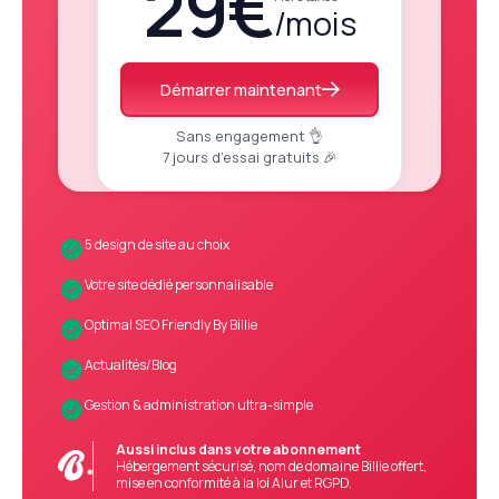
29€
/mois
Démarrer maintenant
Sans engagement 👌
7 jours d’essai gratuits 🎉
5 design de site au choix
Votre site dédié personnalisable
Optimal SEO Friendly By Billie
Actualités/Blog
Gestion & administration ultra-simple
Aussi inclus dans votre abonnement
Hébergement sécurisé, nom de domaine Billie offert,
mise en conformité à la loi Alur et RGPD.